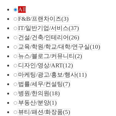
All
F&B/프랜차이즈
(3)
IT/일반기업/서비스
(37)
건설/건축/인테리어
(26)
교육/학원/학교/대학/연구실
(10)
뉴스/블로그/커뮤니티
(2)
디자인/영상/ART
(12)
마케팅/광고/홍보/행사
(11)
법률/세무/컨설팅
(7)
병원/한의원
(18)
부동산/분양
(1)
뷰티/패션/화장품
(5)