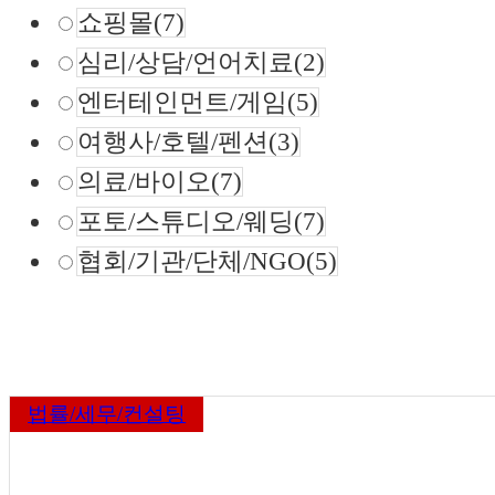
쇼핑몰
(7)
심리/상담/언어치료
(2)
엔터테인먼트/게임
(5)
여행사/호텔/펜션
(3)
의료/바이오
(7)
포토/스튜디오/웨딩
(7)
협회/기관/단체/NGO
(5)
법률/세무/컨설팅