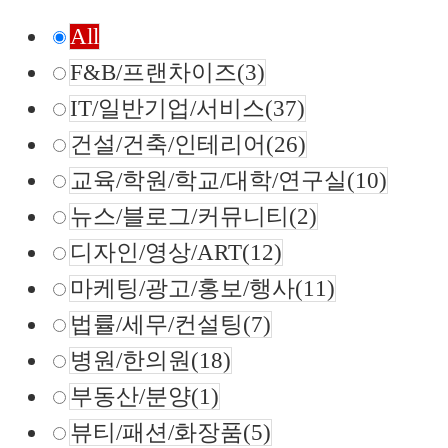
All
F&B/프랜차이즈
(3)
IT/일반기업/서비스
(37)
건설/건축/인테리어
(26)
교육/학원/학교/대학/연구실
(10)
뉴스/블로그/커뮤니티
(2)
디자인/영상/ART
(12)
마케팅/광고/홍보/행사
(11)
법률/세무/컨설팅
(7)
병원/한의원
(18)
부동산/분양
(1)
뷰티/패션/화장품
(5)