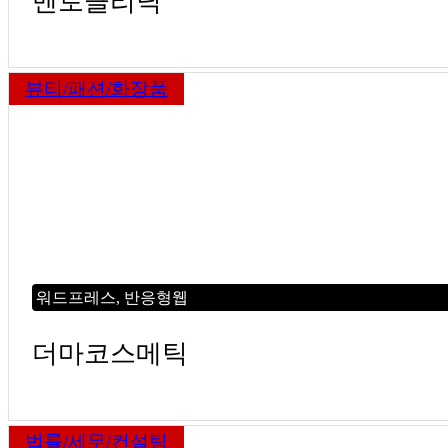
멘토클리닉
뷰티/패션/화장품
워드프레스, 반응형웹
더마코스메틱
법률/세무/컨설팅