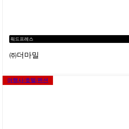
워드프레스
㈜더마밀
여행사/호텔/펜션