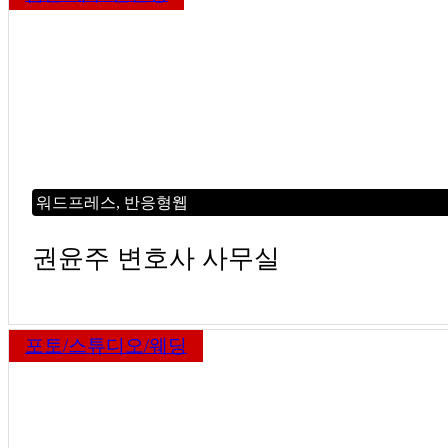
워드프레스, 반응형웹
권윤주 변호사 사무실
포토/스튜디오/웨딩