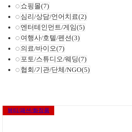
쇼핑몰
(7)
심리/상담/언어치료
(2)
엔터테인먼트/게임
(5)
여행사/호텔/펜션
(3)
의료/바이오
(7)
포토/스튜디오/웨딩
(7)
협회/기관/단체/NGO
(5)
뷰티/패션/화장품